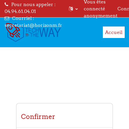
Vous êtes
Pour nous appeler :
connecté
Conn
04.94.61.04.01
anonymement
Courriel :
Passer au contenu principal
secretariat@horizonm.fr
Accueil
Confirmer