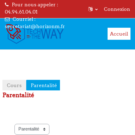
Pour nous appeler :
Connexion
04.94.61.04.01
Courriel :
Passer au contenu principal
secretariat@horizonm.fr
Accueil
Cours
Parentalité
Parentalité
Catégories de cours